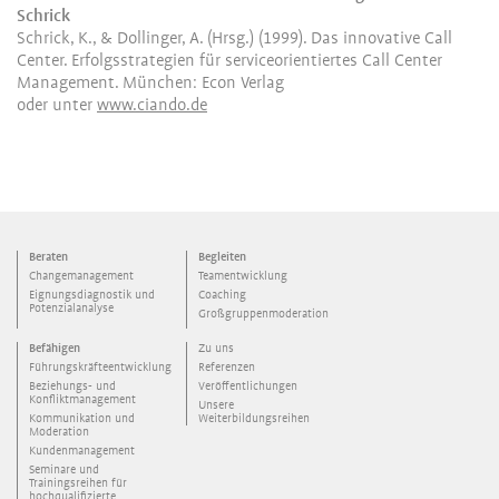
Schrick
Schrick, K., & Dollinger, A. (Hrsg.) (1999). Das innovative Call
Center. Erfolgsstrategien für serviceorientiertes Call Center
Management. München: Econ Verlag
oder unter
www.ciando.de
Beraten
Begleiten
Changemanagement
Teamentwicklung
Eignungsdiagnostik und
Coaching
Potenzialanalyse
Großgruppenmoderation
Befähigen
Zu uns
Führungskräfteentwicklung
Referenzen
Beziehungs- und
Veröffentlichungen
Konfliktmanagement
Unsere
Kommunikation und
Weiterbildungsreihen
Moderation
Kundenmanagement
Seminare und
Trainingsreihen für
hochqualifizierte