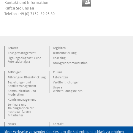
Kontakt und Information
Rufen Sie uns an
Telefon +49 (0) 7152 39 95 80
Beraten
Begleiten
Changemanagement
Teamentwicklung
Eignungsdiagnostik und
Coaching
Potenzialanalyse
Großgruppenmoderation
Befähigen
Zu uns
Führungskräfteentwicklung
Referenzen
Beziehungs- und
Veröffentlichungen
Konfliktmanagement
Unsere
Kommunikation und
Weiterbildungsreihen
Moderation
Kundenmanagement
Seminare und
Trainingsreihen für
hochqualifizierte
Mitarbeiter
Neues
Kontakt
Jobs
Impressum
Diese Webseite verwendet Cookies, um die Bedienfreundlichkeit zu erhöhen.